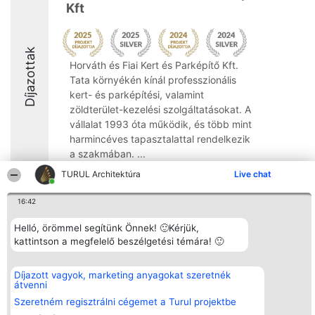
Kft
Díjazottak
Horváth és Fiai Kert és Parképítő Kft.
Tata környékén kínál professzionális
kert- és parképítési, valamint
zöldterület-kezelési szolgáltatásokat. A
vállalat 1993 óta működik, és több mint
harmincéves tapasztalattal rendelkezik
a szakmában. ...
TURUL Architektúra
Live chat
8.6
16:42
Helló, örömmel segítünk Önnek! 🙂Kérjük,
Rangsorszervező
Népszavazás
Elérhetőség
SC Beautiful Company S.R.L.
kattintson a megfelelő beszélgetési témára! 🙂
Nyertesek
Elérhetőség
Bulevardul Aleea Timișul De
Az összes
Sus Nr. 2, Bl. A30, Sc. A, Et.
díjazottak
4, Ap. 13
listája
Díjazott vagyok, marketing anyagokat szeretnék
Bukarest 53-238
Szabályok
átvenni
Adószám 36737675
Státusz
Szeretném regisztrálni cégemet a Turul projektbe
tel: +363 033 425 71
Polityka
Prywatności