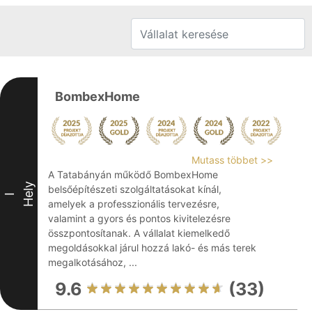
BombexHome
Mutass többet >>
A Tatabányán működő BombexHome
Hely
belsőépítészeti szolgáltatásokat kínál,
I
amelyek a professzionális tervezésre,
valamint a gyors és pontos kivitelezésre
összpontosítanak. A vállalat kiemelkedő
megoldásokkal járul hozzá lakó- és más terek
megalkotásához, ...
9.6
(33)