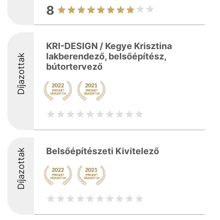
8
KRI-DESIGN / Kegye Krisztina
lakberendező, belsőépítész,
Díjazottak
bútortervező
Belsőépítészeti Kivitelező
Díjazottak