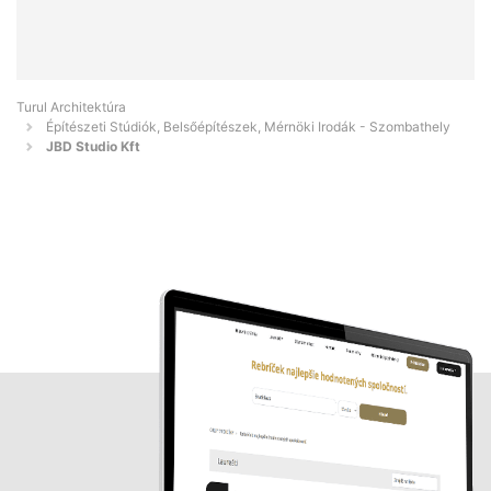
Turul Architektúra
Építészeti Stúdiók, Belsőépítészek, Mérnöki Irodák - Szombathely
JBD Studio Kft