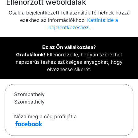
Ellenőrzött weboldalak
Csak a bejelentkezett felhasználók férhetnek hozzá
ezekhez az információkhoz.
Kattints ide a
bejelentkezéshez.
Ez az Ön vállalkozása
?
Gratulálunk!
Ellenőrizze le, hogyan szerezhet
népszerűsítéshez szükséges anyagokat, hogy
élvezhesse sikerét.
Szombathely
Szombathely
Nézd meg a cég profilját a