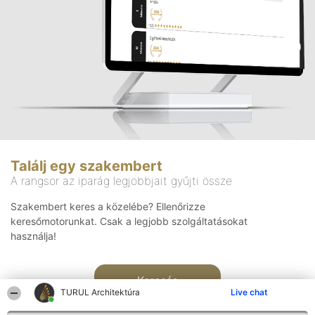
Találj egy szakembert
A rangsor az iparág legjobbjait gyűjti össze
Szakembert keres a közelébe? Ellenőrizze
keresőmotorunkat. Csak a legjobb szolgáltatásokat
használja!
Keresés
TURUL Architektúra
Live chat