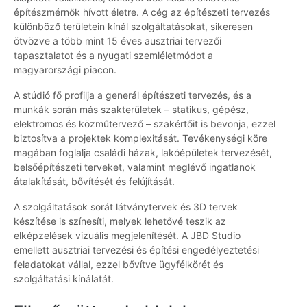
építészmérnök hívott életre. A cég az építészeti tervezés
különböző területein kínál szolgáltatásokat, sikeresen
ötvözve a több mint 15 éves ausztriai tervezői
tapasztalatot és a nyugati szemléletmódot a
magyarországi piacon.
A stúdió fő profilja a generál építészeti tervezés, és a
munkák során más szakterületek – statikus, gépész,
elektromos és közműtervező – szakértőit is bevonja, ezzel
biztosítva a projektek komplexitását. Tevékenységi köre
magában foglalja családi házak, lakóépületek tervezését,
belsőépítészeti terveket, valamint meglévő ingatlanok
átalakítását, bővítését és felújítását.
A szolgáltatások sorát látványtervek és 3D tervek
készítése is színesíti, melyek lehetővé teszik az
elképzelések vizuális megjelenítését. A JBD Studio
emellett ausztriai tervezési és építési engedélyeztetési
feladatokat vállal, ezzel bővítve ügyfélkörét és
szolgáltatási kínálatát.