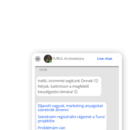
TURUL Architektúra
Live chat
19:39
Helló, örömmel segítünk Önnek! 🙂
Kérjük, kattintson a megfelelő
beszélgetési témára! 🙂
Díjazott vagyok, marketing anyagokat
szeretnék átvenni
Szeretném regisztrálni cégemet a Turul
projektbe
Problémám van