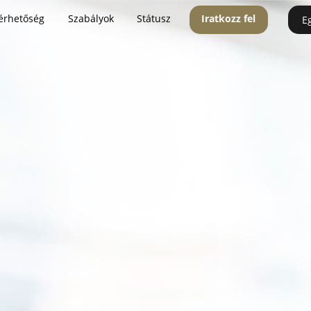
érhetőség
Szabályok
Státusz
Iratkozz fel
E