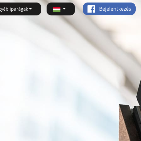
Bejelentkezés
gyéb iparágak