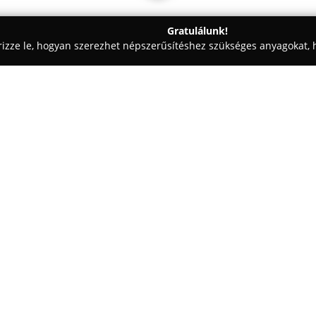
Gratulálunk!
rizze le, hogyan szerezhet népszerűsítéshez szükséges anyagokat, h
észek, Mérnöki Irodák - Tiszafüred
KISSTERV Kft.
Egy cég:
A
KISSTERV Kft.
2011 szeptembe
szakértelmet kínál az épített k
29. szám alatt található. Elsőd
ugyanakkor a vállalkozás sokold
szakterületeken.
A szolgáltatások közé tartozik 
projektek vezetése és lebonyolí
közigazgatási szaktanácsadás. 