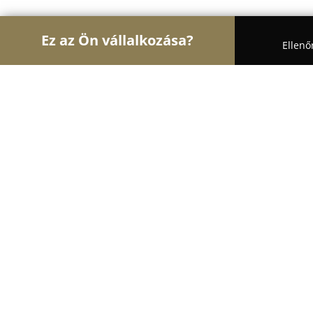
Ez az Ön vállalkozása?
Ellenő
Turul Architektúra
Építészeti Stúdiók, Belsőépít
KISSTERV Kft.
8.1
(5)
Tiszafüred, Tiszafüred
Mutasd a telefonszámot