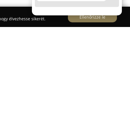
Ellenőrizze le
ogy élvezhesse sikerét.
rében alakult Tiszafüreden, és széleskörű
örnyezet formálásában. Az iroda központja a Fő út
leges tevékenysége a településtervezés,
alú szolgáltatásokat is biztosít más
az építészeti tervezés, településrendezés,
tása, valamint építésügyi, műszaki és
Különös figyelmet fordítanak az épületenergetikai