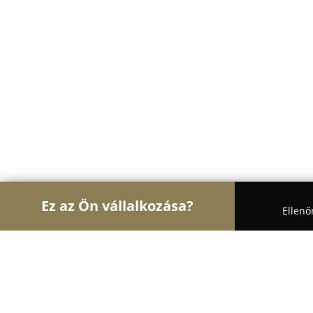
Ez az Ön vállalkozása?
Ellenő
Turul Architektúra
Építészeti Stúdiók, Belsőépít