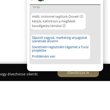
07:55
Helló, örömmel segítünk Önnek! 🙂
Kérjük, kattintson a megfelelő
beszélgetési témára! 🙂
Díjazott vagyok, marketing anyagokat
szeretnék átvenni
Szeretném regisztrálni cégemet a Turul
projektbe
Problémám van
Ellenőrizze le
ogy élvezhesse sikerét.