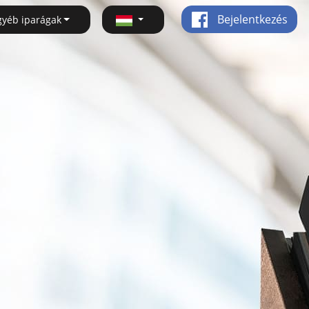
Bejelentkezés
gyéb iparágak