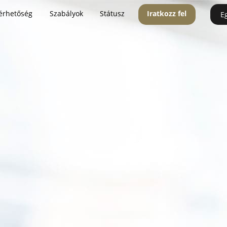
érhetőség
Szabályok
Státusz
Iratkozz fel
E