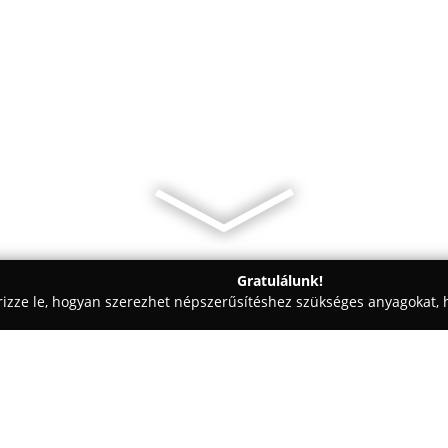
Gratulálunk!
rizze le, hogyan szerezhet népszerűsítéshez szükséges anyagokat, h
észek, Mérnöki Irodák - Budapest
Belgrád Rkp.