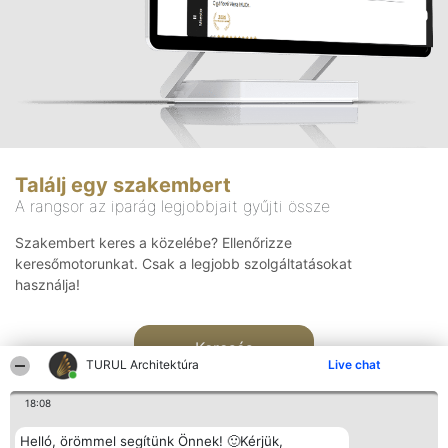
Találj egy szakembert
A rangsor az iparág legjobbjait gyűjti össze
Szakembert keres a közelébe? Ellenőrizze
keresőmotorunkat. Csak a legjobb szolgáltatásokat
használja!
Keresés
TURUL Architektúra
Live chat
18:08
Helló, örömmel segítünk Önnek! 🙂Kérjük,