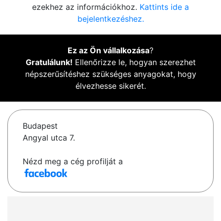
ezekhez az információkhoz.
Kattints ide a
bejelentkezéshez.
Ez az Ön vállalkozása
?
Gratulálunk!
Ellenőrizze le, hogyan szerezhet
népszerűsítéshez szükséges anyagokat, hogy
élvezhesse sikerét.
Budapest
Angyal utca 7.
Nézd meg a cég profilját a