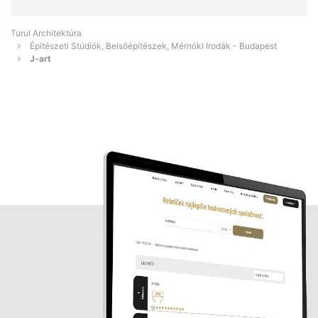
Turul Architektúra
Építészeti Stúdiók, Belsőépítészek, Mérnöki Irodák - Budapest
J-art