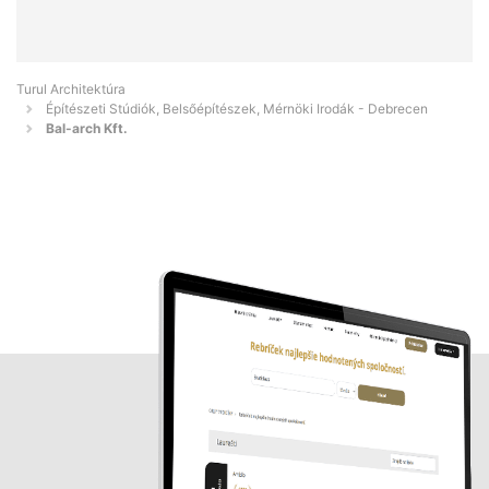
Turul Architektúra
Építészeti Stúdiók, Belsőépítészek, Mérnöki Irodák - Debrecen
Bal-arch Kft.