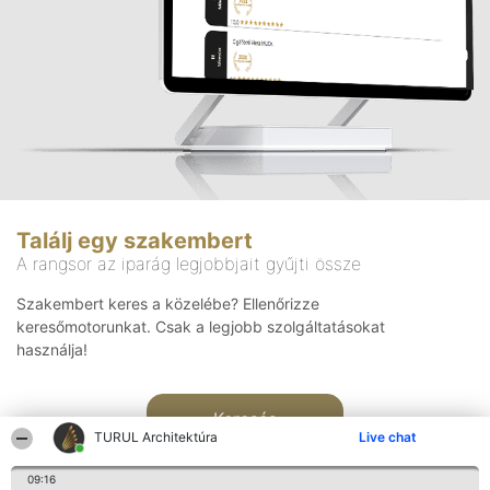
Találj egy szakembert
A rangsor az iparág legjobbjait gyűjti össze
Szakembert keres a közelébe? Ellenőrizze
keresőmotorunkat. Csak a legjobb szolgáltatásokat
használja!
Keresés
TURUL Architektúra
Live chat
09:16