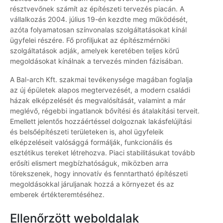
résztvevőnek számít az építészeti tervezés piacán. A
vállalkozás 2004. július 19-én kezdte meg működését,
azóta folyamatosan színvonalas szolgáltatásokat kínál
ügyfelei részére. Fő profiljukat az építészmérnöki
szolgáltatások adják, amelyek keretében teljes körű
megoldásokat kínálnak a tervezés minden fázisában.
A Bal-arch Kft. szakmai tevékenysége magában foglalja
az új épületek alapos megtervezését, a modern családi
házak elképzelését és megvalósítását, valamint a már
meglévő, régebbi ingatlanok bővítési és átalakítási terveit.
Emellett jelentős hozzáértéssel dolgoznak lakásfelújítási
és belsőépítészeti területeken is, ahol ügyfeleik
elképzeléseit valósággá formálják, funkcionális és
esztétikus tereket létrehozva. Piaci stabilitásukat tovább
erősíti elismert megbízhatóságuk, miközben arra
törekszenek, hogy innovatív és fenntartható építészeti
megoldásokkal járuljanak hozzá a környezet és az
emberek értékteremtéséhez.
Ellenőrzött weboldalak