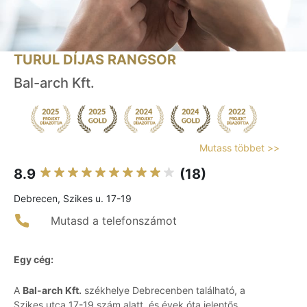
TURUL DÍJAS RANGSOR
Bal-arch Kft.
Mutass többet >>
8.9
(18)
Debrecen, Szikes u. 17-19
Mutasd a telefonszámot
Egy cég:
A
Bal-arch Kft.
székhelye Debrecenben található, a
Szikes utca 17-19 szám alatt, és évek óta jelentős