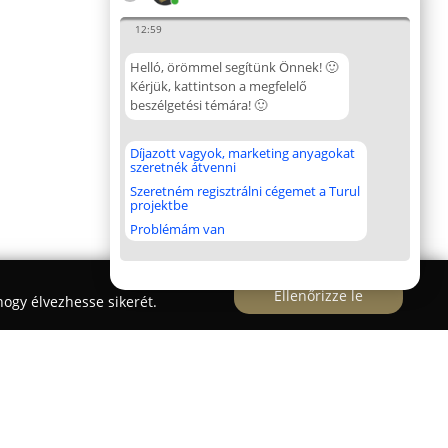
12:59
Helló, örömmel segítünk Önnek! 🙂
Kérjük, kattintson a megfelelő
beszélgetési témára! 🙂
Díjazott vagyok, marketing anyagokat
szeretnék átvenni
Szeretném regisztrálni cégemet a Turul
projektbe
Problémám van
Ellenőrizze le
ogy élvezhesse sikerét.