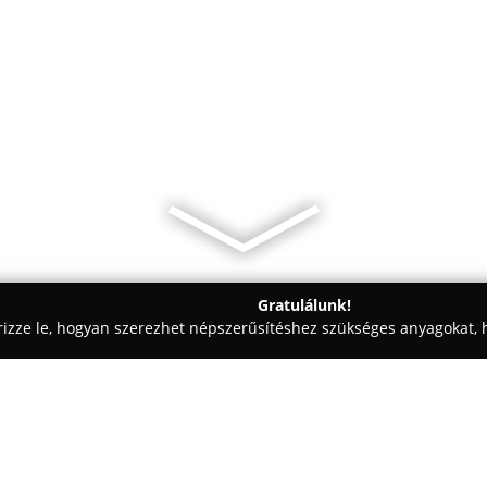
Gratulálunk!
rizze le, hogyan szerezhet népszerűsítéshez szükséges anyagokat, h
észek, Mérnöki Irodák - Kalocsa
Álmosvölgy Lakberendezés