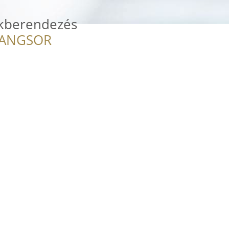
kberendezés
RANGSOR