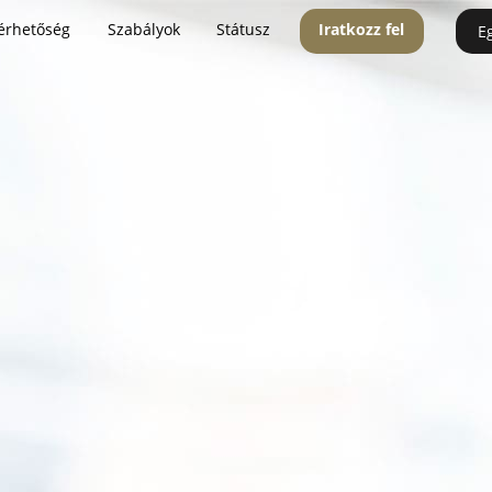
érhetőség
Szabályok
Státusz
Iratkozz fel
E