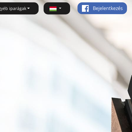
Bejelentkezés
gyéb iparágak