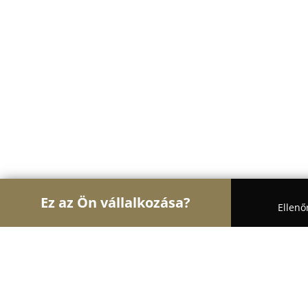
Ez az Ön vállalkozása?
Ellenő
Turul Architektúra
Építészeti Stúdiók, Belsőépít