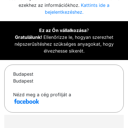
ezekhez az információkhoz.
Kattints ide a
bejelentkezéshez.
Ez az Ön vállalkozása
?
Gratulálunk!
Ellenőrizze le, hogyan szerezhet
népszerűsítéshez szükséges anyagokat, hogy
élvezhesse sikerét.
Budapest
Budapest
Nézd meg a cég profilját a