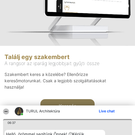
Találj egy szakembert
A rangsor az iparág legjobbjait gyűjti össze
Szakembert keres a közelébe? Ellenőrizze
keresőmotorunkat. Csak a legjobb szolgáltatásokat
használja!
Keresés
TURUL Architektúra
Live chat
06:37
Helló, örömmel segítünk Önnek! 🙂Kérjük,