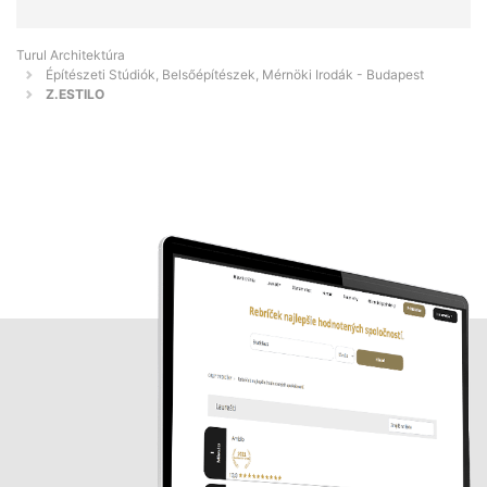
Turul Architektúra
Építészeti Stúdiók, Belsőépítészek, Mérnöki Irodák - Budapest
Z.ESTILO