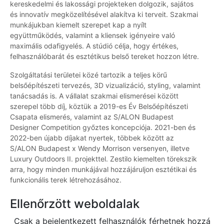
kereskedelmi és lakossági projekteken dolgozik, sajátos
és innovatív megközelítésével alakítva ki terveit. Szakmai
munkájukban kiemelt szerepet kap a nyílt
együttműködés, valamint a kliensek igényeire való
maximális odafigyelés. A stúdió célja, hogy értékes,
felhasználóbarát és esztétikus belső tereket hozzon létre.
Szolgáltatási területei közé tartozik a teljes körű
belsőépítészeti tervezés, 3D vizualizáció, styling, valamint
tanácsadás is. A vállalat szakmai elismerései között
szerepel több díj, köztük a 2019-es Év Belsőépítészeti
Csapata elismerés, valamint az S/ALON Budapest
Designer Competition győztes koncepciója. 2021-ben és
2022-ben újabb díjakat nyertek, többek között az
S/ALON Budapest x Wendy Morrison versenyen, illetve
Luxury Outdoors II. projekttel. Zestilo kiemelten törekszik
arra, hogy minden munkájával hozzájáruljon esztétikai és
funkcionális terek létrehozásához.
Ellenőrzött weboldalak
Csak a bejelentkezett felhasználók férhetnek hozzá