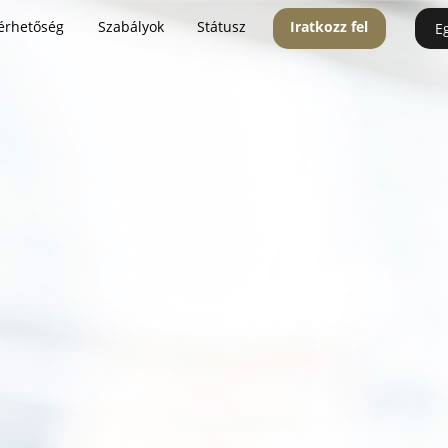
érhetőség
Szabályok
Státusz
Iratkozz fel
E