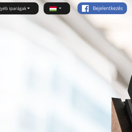
Bejelentkezés
gyéb iparágak