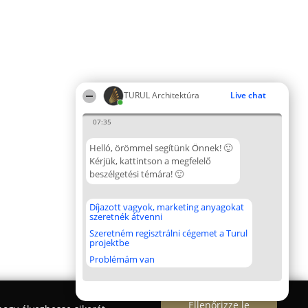
TURUL Architektúra
Live chat
07:35
Helló, örömmel segítünk Önnek! 🙂
Kérjük, kattintson a megfelelő
beszélgetési témára! 🙂
Díjazott vagyok, marketing anyagokat
szeretnék átvenni
Szeretném regisztrálni cégemet a Turul
projektbe
Problémám van
Ellenőrizze le