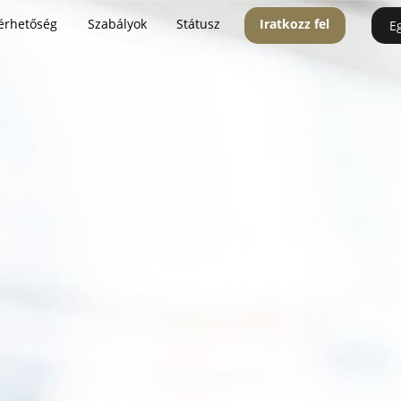
érhetőség
Szabályok
Státusz
Iratkozz fel
E