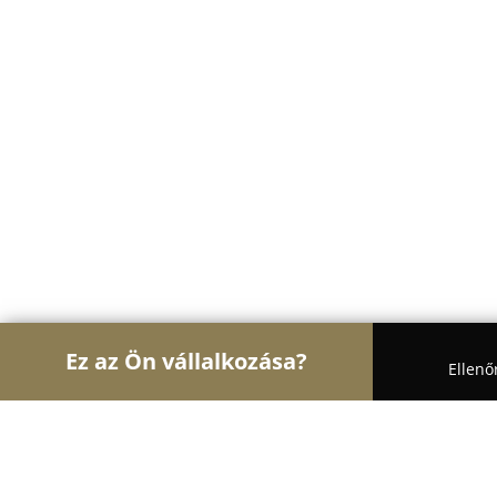
Ez az Ön vállalkozása?
Ellenő
Turul Architektúra
Építészeti Stúdiók, Belsőépít