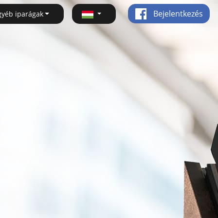
Bejelentkezés
gyéb iparágak