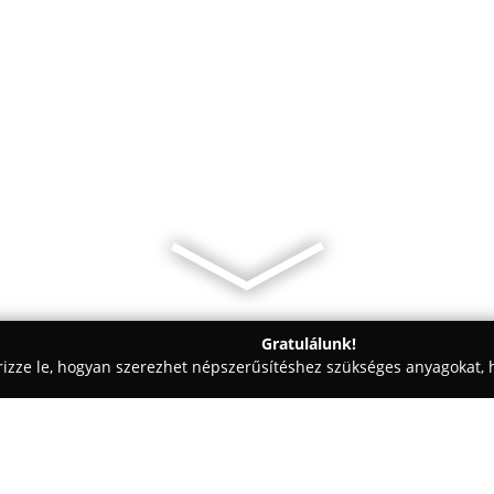
Gratulálunk!
rizze le, hogyan szerezhet népszerűsítéshez szükséges anyagokat, h
észek, Mérnöki Irodák - Pécs
Craetive Grafikai Műhely, Pécs