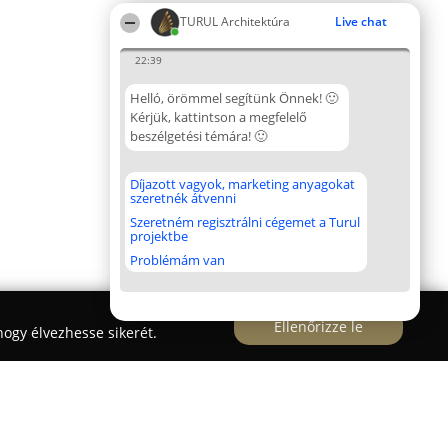
TURUL Architektúra
Live chat
22:39
Helló, örömmel segítünk Önnek! 🙂
Kérjük, kattintson a megfelelő
beszélgetési témára! 🙂
Díjazott vagyok, marketing anyagokat
szeretnék átvenni
Szeretném regisztrálni cégemet a Turul
projektbe
Problémám van
Ellenőrizze le
ogy élvezhesse sikerét.