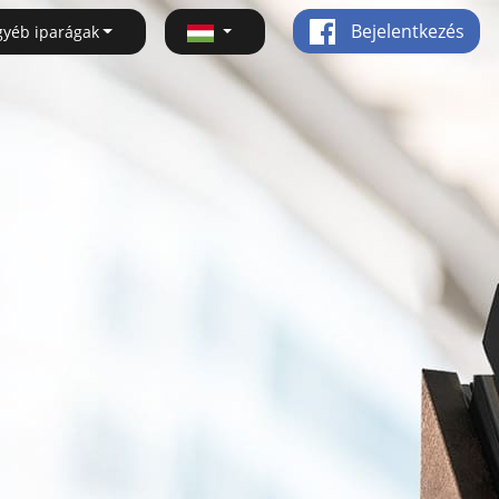
Bejelentkezés
gyéb iparágak