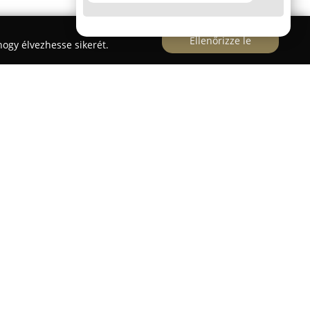
Ellenőrizze le
ogy élvezhesse sikerét.
est és környékén kínál átfogó lakberendezési,
ltatásokat. Fő tevékenységük kiterjed az egyénre
jes felújítási folyamat levezényléséig, beleértve a
ire szabott megoldásokat is. A vállalat célja,
eriőrök pontosan tükrözzék az ügyfelek
tthonosságot nyújtsanak.
 fektetnek az energiatakarékos és
lamint intelligens otthoni rendszerek, például