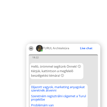
TURUL Architektúra
Live chat
18:22
Helló, örömmel segítünk Önnek! 🙂
Kérjük, kattintson a megfelelő
beszélgetési témára! 🙂
Díjazott vagyok, marketing anyagokat
szeretnék átvenni
Szeretném regisztrálni cégemet a Turul
projektbe
Problémám van