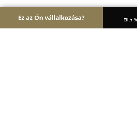
Ez az Ön vállalkozása?
Ellenő
Turul Architektúra
Építészeti Stúdiók, Belsőépít
Flamingo Interiors
9.1
(19)
Budapest, Budapest
Mutasd a telefonszámot