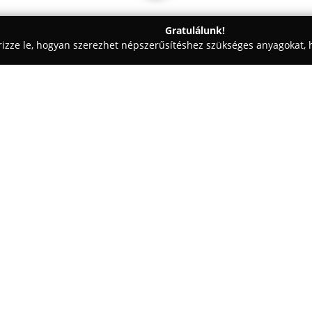
Gratulálunk!
rizze le, hogyan szerezhet népszerűsítéshez szükséges anyagokat, h
észek, Mérnöki Irodák - Budapest
Flamingo Interiors
Egy cég:
A
Flamingo Home Design
Budap
valamint belsőépítészeti szolgá
szabott tervezéstől kezdve a tel
bútorozást és az ügyfelek igénye
hogy az általuk létrehozott ent
egyéniségét, és magas szintű o
Munkájuk során nagy hangsúlyt
környezetbarát technológiák, va