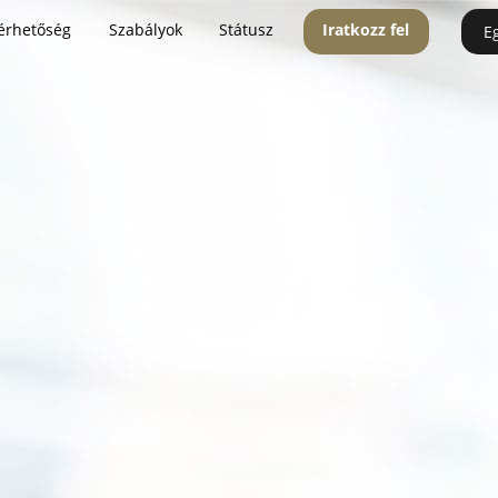
érhetőség
Szabályok
Státusz
Iratkozz fel
E