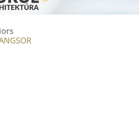
iors
RANGSOR