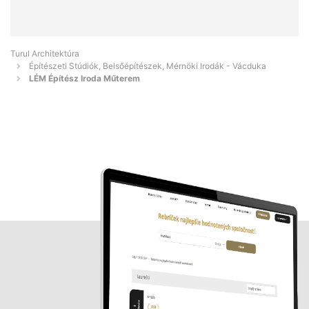
Turul Architektúra
Építészeti Stúdiók, Belsőépítészek, Mérnöki Irodák - Vácduka
LÉM Építész Iroda Műterem