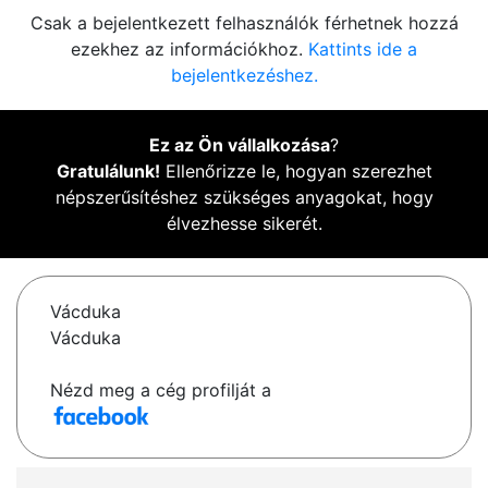
Csak a bejelentkezett felhasználók férhetnek hozzá
ezekhez az információkhoz.
Kattints ide a
bejelentkezéshez.
Ez az Ön vállalkozása
?
Gratulálunk!
Ellenőrizze le, hogyan szerezhet
népszerűsítéshez szükséges anyagokat, hogy
élvezhesse sikerét.
Vácduka
Vácduka
Nézd meg a cég profilját a