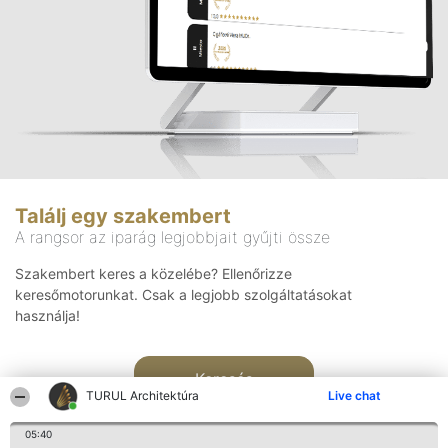
Találj egy szakembert
A rangsor az iparág legjobbjait gyűjti össze
Szakembert keres a közelébe? Ellenőrizze
keresőmotorunkat. Csak a legjobb szolgáltatásokat
használja!
Keresés
TURUL Architektúra
Live chat
05:40