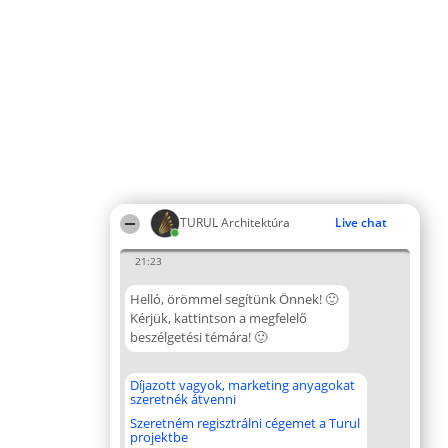
TURUL Architektúra
Live chat
21:23
Helló, örömmel segítünk Önnek! 🙂
Kérjük, kattintson a megfelelő
beszélgetési témára! 🙂
Díjazott vagyok, marketing anyagokat
szeretnék átvenni
Szeretném regisztrálni cégemet a Turul
projektbe