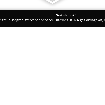
Gratulálunk!
rizze le, hogyan szerezhet népszerűsítéshez szükséges anyagokat, h
észek, Mérnöki Irodák - Budapest
BORD Építész Stúdió / BORD A
ctural Studio
Egy cég:
A
BORD Építész Stúdió
2006-ban
inspiráló, tartós tereket hozzon
stúdió budapesti, debreceni és 
szolgáltatásokat nyújt, a prog
Mutass többet >>
figyelnek a fenntarthatóságra 
hozzájárul saját épületgépészet
A stúdió szemléletének központ