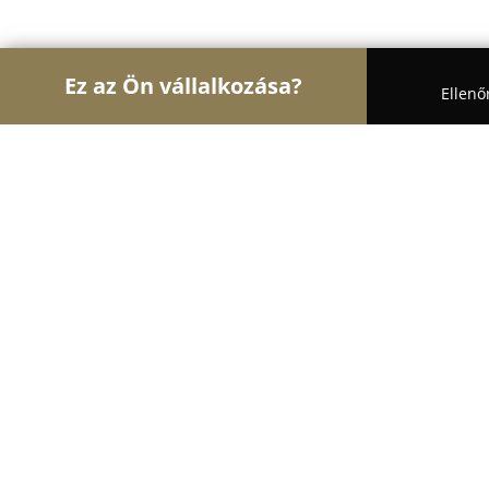
Ez az Ön vállalkozása?
Ellenő
Turul Architektúra
Építészeti Stúdiók, Belsőépít
BORD Építész Stúdió / BORD Archite
8
(9)
Budapest, Felsőerdősor u. 3. III.emelet