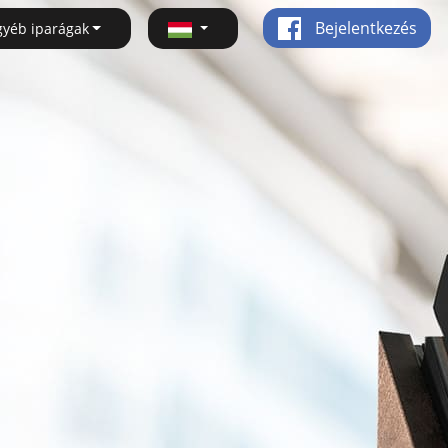
Bejelentkezés
gyéb iparágak