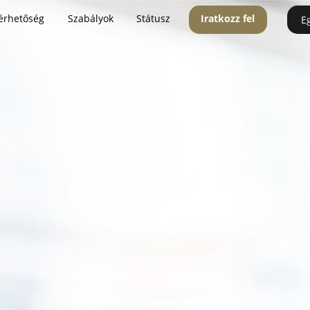
érhetőség
Szabályok
Státusz
Iratkozz fel
E