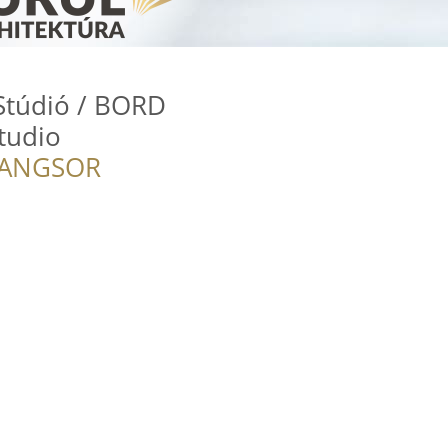
Stúdió / BORD
Studio
RANGSOR