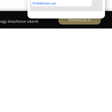
Problémám van
Ellenőrizze le
ogy élvezhesse sikerét.
rchitectural Studio
 jött létre, és azóta arra törekszik, hogy
 létre, amelyek sajátos karakterrel bírnak. A
zürichi irodák jelenlétével széles körű építészeti
ramtervezéstől kezdve a megvalósításig. Kiemelten
és a környezetbarát megoldásokra, melyhez
i és tájépítész részlegük is.
i eleme a harmónia, valamint a közösségi élet és