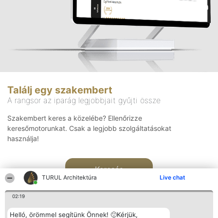
Találj egy szakembert
A rangsor az iparág legjobbjait gyűjti össze
Szakembert keres a közelébe? Ellenőrizze
keresőmotorunkat. Csak a legjobb szolgáltatásokat
használja!
Keresés
TURUL Architektúra
Live chat
02:19
Helló, örömmel segítünk Önnek! 🙂Kérjük,