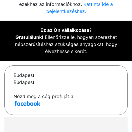
ezekhez az információkhoz.
Kattints ide a
bejelentkezéshez.
Ez az Ön vállalkozása
?
Gratulálunk!
Ellenőrizze le, hogyan szerezhet
népszerűsítéshez szükséges anyagokat, hogy
élvezhesse sikerét.
Budapest
Budapest
Nézd meg a cég profilját a