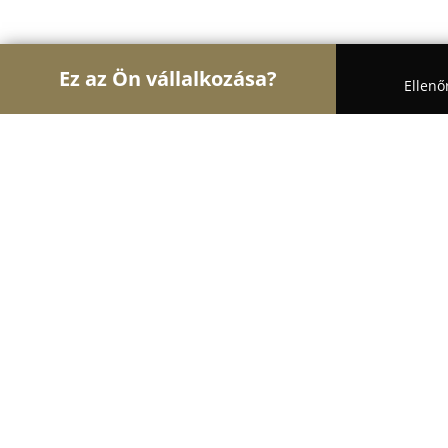
Ez az Ön vállalkozása?
Ellenő
Turul Architektúra
Építészeti Stúdiók, Belsőépít
Archikon
8.3
(12)
Budapest, Budapest
Mutasd a telefonszámot