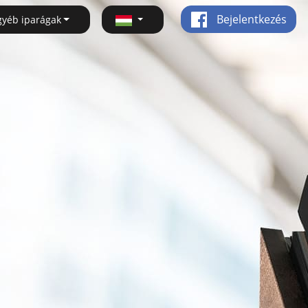
Bejelentkezés
gyéb iparágak