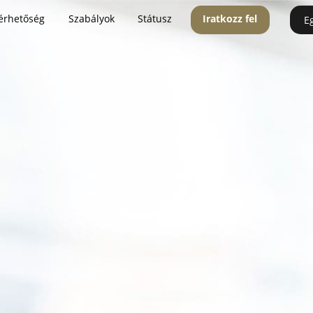
érhetőség
Szabályok
Státusz
Iratkozz fel
E