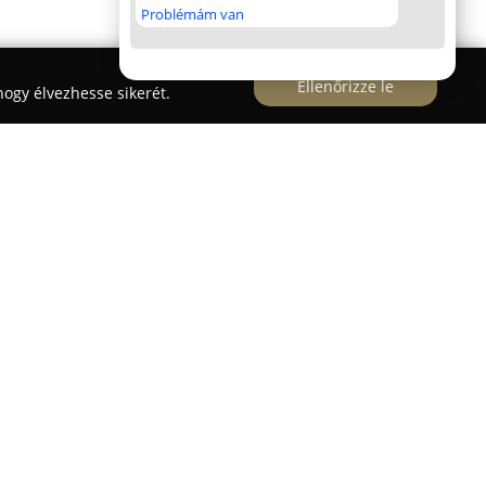
Problémám van
Ellenőrizze le
ogy élvezhesse sikerét.
n
Budapest egyik meghatározó építészeti
 Fő fókuszuk a meglévő ingatlanok korszerű és
n megőrzik az eredeti szerkezeteket, miközben új,
znak. Jelentős tapasztalattal bírnak
j funkciókkal való bővítése terén. Projektjeik
oktatási, szociális, lakóépület és vegyes
pel, amelyeket állami és magán megbízóknak