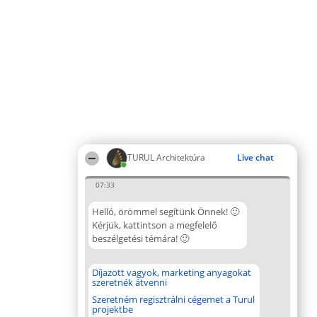
TURUL Architektúra
Live chat
07:33
Helló, örömmel segítünk Önnek! 🙂
Kérjük, kattintson a megfelelő
beszélgetési témára! 🙂
Díjazott vagyok, marketing anyagokat
szeretnék átvenni
Szeretném regisztrálni cégemet a Turul
projektbe