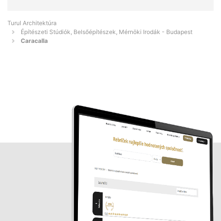
Turul Architektúra
Építészeti Stúdiók, Belsőépítészek, Mérnöki Irodák - Budapest
Caracalla