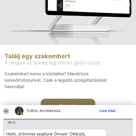
Találj egy szakembert
A rangsor az iparág legjobbjait gyűjti össze
Szakembert keres a közelébe? Ellenőrizze
keresőmotorunkat. Csak a legjobb szolgáltatásokat
használja!
Keresés
TURUL Architektúra
Live chat
06:12
Helló, örömmel segítünk Önnek! 🙂Kérjük,