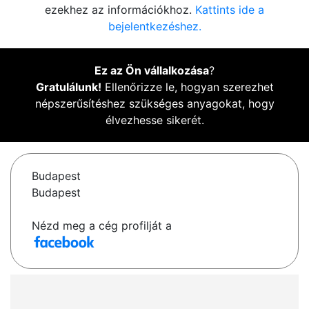
ezekhez az információkhoz.
Kattints ide a
bejelentkezéshez.
Ez az Ön vállalkozása
?
Gratulálunk!
Ellenőrizze le, hogyan szerezhet
népszerűsítéshez szükséges anyagokat, hogy
élvezhesse sikerét.
Budapest
Budapest
Nézd meg a cég profilját a