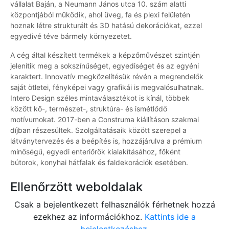
vállalat Baján, a Neumann János utca 10. szám alatti
központjából működik, ahol üveg, fa és plexi felületén
hoznak létre strukturált és 3D hatású dekorációkat, ezzel
egyedivé téve bármely környezetet.
A cég által készített termékek a képzőművészet szintjén
jelenítik meg a sokszínűséget, egyediséget és az egyéni
karaktert. Innovatív megközelítésük révén a megrendelők
saját ötletei, fényképei vagy grafikái is megvalósulhatnak.
Intero Design széles mintaválasztékot is kínál, többek
között kő-, természet-, struktúra- és ismétlődő
motívumokat. 2017-ben a Construma kiállításon szakmai
díjban részesültek. Szolgáltatásaik között szerepel a
látványtervezés és a beépítés is, hozzájárulva a prémium
minőségű, egyedi enteriőrök kialakításához, főként
bútorok, konyhai hátfalak és faldekorációk esetében.
Ellenőrzött weboldalak
Csak a bejelentkezett felhasználók férhetnek hozzá
ezekhez az információkhoz.
Kattints ide a