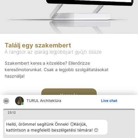
Találj egy szakembert
A rangsor az iparág legjobbjait gyűjti össze
Szakembert keres a közelébe? Ellenőrizze
keresőmotorunkat. Csak a legjobb szolgáltatásokat
használja!
Keresés
TURUL Architektúra
Live chat
23:12
Helló, örömmel segítünk Önnek! 🙂Kérjük,
kattintson a megfelelő beszélgetési témára! 🙂