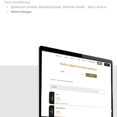
Turul Architektúra
Építészeti Stúdiók, Belsőépítészek, Mérnöki Irodák - Bács-Kiskun
Intero Design