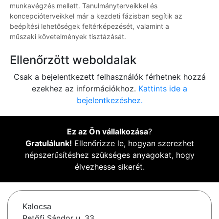
munkavégzés mellett. Tanulmányterveikkel és
koncepcióterveikkel már a kezdeti fázisban segítik az
beépítési lehetőségek feltérképezését, valamint a
műszaki követelmények tisztázását.
Ellenőrzött weboldalak
Csak a bejelentkezett felhasználók férhetnek hozzá
ezekhez az információkhoz.
Kattints ide a
bejelentkezéshez.
Ez az Ön vállalkozása
?
Gratulálunk!
Ellenőrizze le, hogyan szerezhet
népszerűsítéshez szükséges anyagokat, hogy
élvezhesse sikerét.
Kalocsa
Petőfi Sándor u. 33