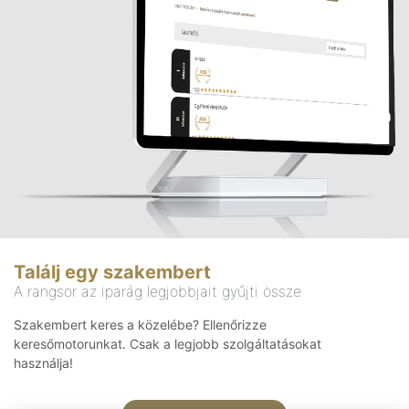
Találj egy szakembert
A rangsor az iparág legjobbjait gyűjti össze
Szakembert keres a közelébe? Ellenőrizze
keresőmotorunkat. Csak a legjobb szolgáltatásokat
használja!