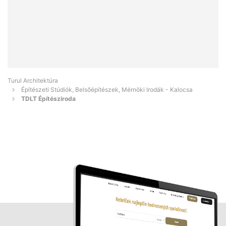
Turul Architektúra
Építészeti Stúdiók, Belsőépítészek, Mérnöki Irodák - Kalocsa
TDLT Építésziroda