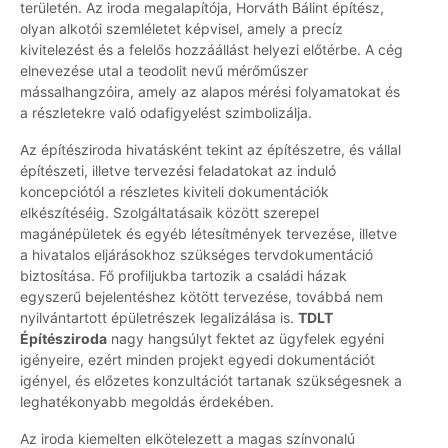
területén. Az iroda megalapítója, Horváth Bálint építész,
olyan alkotói szemléletet képvisel, amely a precíz
kivitelezést és a felelős hozzáállást helyezi előtérbe. A cég
elnevezése utal a teodolit nevű mérőműszer
mássalhangzóira, amely az alapos mérési folyamatokat és
a részletekre való odafigyelést szimbolizálja.
Az építésziroda hivatásként tekint az építészetre, és vállal
építészeti, illetve tervezési feladatokat az induló
koncepciótól a részletes kiviteli dokumentációk
elkészítéséig. Szolgáltatásaik között szerepel
magánépületek és egyéb létesítmények tervezése, illetve
a hivatalos eljárásokhoz szükséges tervdokumentáció
biztosítása. Fő profiljukba tartozik a családi házak
egyszerű bejelentéshez kötött tervezése, továbbá nem
nyilvántartott épületrészek legalizálása is.
TDLT
Építésziroda
nagy hangsúlyt fektet az ügyfelek egyéni
igényeire, ezért minden projekt egyedi dokumentációt
igényel, és előzetes konzultációt tartanak szükségesnek a
leghatékonyabb megoldás érdekében.
Az iroda kiemelten elkötelezett a magas színvonalú