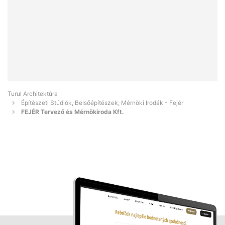
Turul Architektúra
Építészeti Stúdiók, Belsőépítészek, Mérnöki Irodák - Fejér
FEJÉR Tervező és Mérnökiroda Kft.