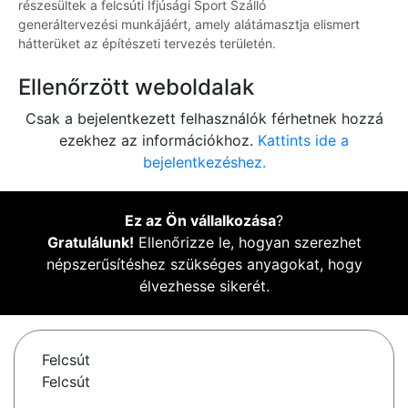
részesültek a felcsúti Ifjúsági Sport Szálló
generáltervezési munkájáért, amely alátámasztja elismert
hátterüket az építészeti tervezés területén.
Ellenőrzött weboldalak
Csak a bejelentkezett felhasználók férhetnek hozzá
ezekhez az információkhoz.
Kattints ide a
bejelentkezéshez.
Ez az Ön vállalkozása
?
Gratulálunk!
Ellenőrizze le, hogyan szerezhet
népszerűsítéshez szükséges anyagokat, hogy
élvezhesse sikerét.
Felcsút
Felcsút