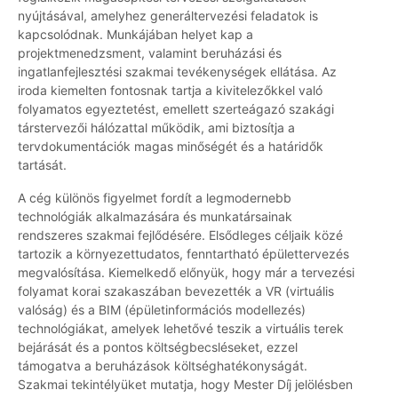
nyújtásával, amelyhez generáltervezési feladatok is
kapcsolódnak. Munkájában helyet kap a
projektmenedzsment, valamint beruházási és
ingatlanfejlesztési szakmai tevékenységek ellátása. Az
iroda kiemelten fontosnak tartja a kivitelezőkkel való
folyamatos egyeztetést, emellett szerteágazó szakági
társtervezői hálózattal működik, ami biztosítja a
tervdokumentációk magas minőségét és a határidők
tartását.
A cég különös figyelmet fordít a legmodernebb
technológiák alkalmazására és munkatársainak
rendszeres szakmai fejlődésére. Elsődleges céljaik közé
tartozik a környezettudatos, fenntartható épülettervezés
megvalósítása. Kiemelkedő előnyük, hogy már a tervezési
folyamat korai szakaszában bevezették a VR (virtuális
valóság) és a BIM (épületinformációs modellezés)
technológiákat, amelyek lehetővé teszik a virtuális terek
bejárását és a pontos költségbecsléseket, ezzel
támogatva a beruházások költséghatékonyságát.
Szakmai tekintélyüket mutatja, hogy Mester Díj jelölésben