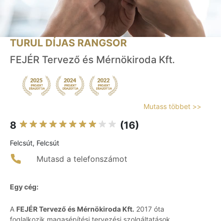
TURUL DÍJAS RANGSOR
FEJÉR Tervező és Mérnökiroda Kft.
Mutass többet >>
8
(16)
Felcsút, Felcsút
Mutasd a telefonszámot
Egy cég:
A
FEJÉR Tervező és Mérnökiroda Kft.
2017 óta
foglalkozik magasépítési tervezési szolgáltatások