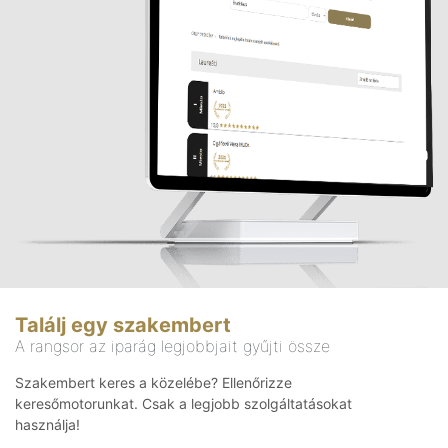
Találj egy szakembert
A rangsor az iparág legjobbjait gyűjti össze
Szakembert keres a közelébe? Ellenőrizze
keresőmotorunkat. Csak a legjobb szolgáltatásokat
használja!